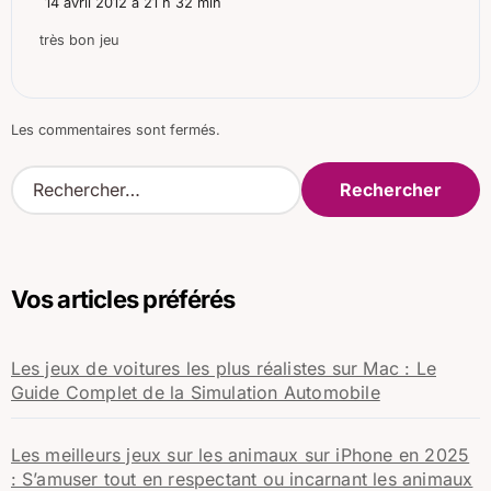
14 avril 2012 à 21 h 32 min
très bon jeu
Les commentaires sont fermés.
R
e
c
h
e
Vos articles préférés
r
c
h
Les jeux de voitures les plus réalistes sur Mac : Le
e
Guide Complet de la Simulation Automobile
r
:
Les meilleurs jeux sur les animaux sur iPhone en 2025
: S’amuser tout en respectant ou incarnant les animaux