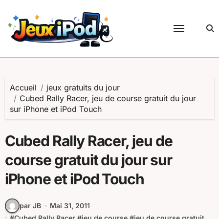
Passer
au
contenu
Accueil
jeux gratuits du jour
Cubed Rally Racer, jeu de course gratuit du jour
sur iPhone et iPod Touch
Cubed Rally Racer, jeu de
course gratuit du jour sur
iPhone et iPod Touch
par JB
Mai 31, 2011
#
Cubed Rally Racer
#
jeu de course
#
jeu de course gratuit