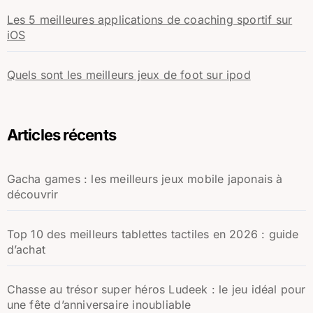
Les 5 meilleures applications de coaching sportif sur
iOS
Quels sont les meilleurs jeux de foot sur ipod
Articles récents
Gacha games : les meilleurs jeux mobile japonais à
découvrir
Top 10 des meilleurs tablettes tactiles en 2026 : guide
d’achat
Chasse au trésor super héros Ludeek : le jeu idéal pour
une fête d’anniversaire inoubliable