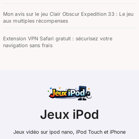
Mon avis sur le jeu Clair Obscur Expedition 33 : Le jeu
aux multiples récompenses
Extension VPN Safari gratuit : sécurisez votre
navigation sans frais
Jeux iPod
Jeux vidéo sur ipod nano, iPod Touch et iPhone