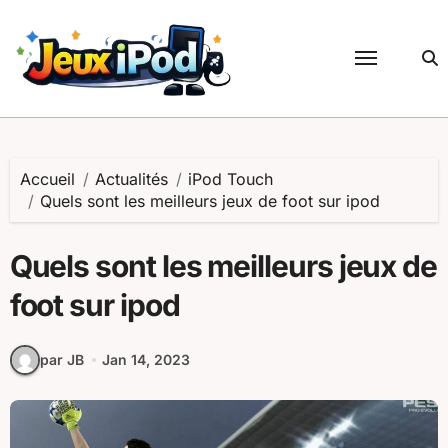
Passer
au
contenu
Accueil
Actualités
iPod Touch
Quels sont les meilleurs jeux de foot sur ipod
Quels sont les meilleurs jeux de
foot sur ipod
par JB
Jan 14, 2023