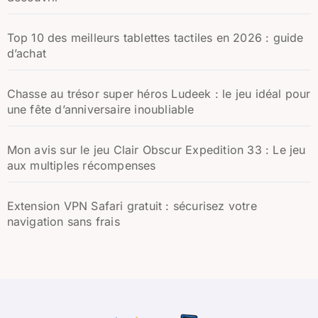
Top 10 des meilleurs tablettes tactiles en 2026 : guide
d’achat
Chasse au trésor super héros Ludeek : le jeu idéal pour
une fête d’anniversaire inoubliable
Mon avis sur le jeu Clair Obscur Expedition 33 : Le jeu
aux multiples récompenses
Extension VPN Safari gratuit : sécurisez votre
navigation sans frais