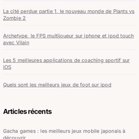
La cité perdue partie 1, le nouveau monde de Plants vs
Zombie 2
Archetype, le FPS multijoueur sur iphone et ipod touch
avec Vilain
Les 5 meilleures applications de coaching sportif sur
iOS
Quels sont les meilleurs jeux de foot sur ipod
Articles récents
Gacha games : les meilleurs jeux mobile japonais à
découvrir