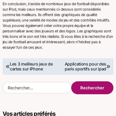
En conclusion, il existe de nombreux jeux de football disponibles
sur iPod, mais ceux mentionnés ci-dessus sont considérés
comme les meilleurs. Ils offrent des graphiques de qualité
supérieure, une variété de modes de jeu et des contrôles intuitifs.
Vous pouvez également créer votre propre équipe et la
personnaliser avec des joueurs et des logos. Les graphiques sont
très bons et le son est très réaliste. Si vous êtes à la recherche d’un
jeu de football amusant et intéressant, alors n’hésitez pas à
essayer l’un de ces jeux.
Navigation
Les 3 meilleurs jeux de
Applications pour des
cartes sur iPhone
paris sportifs sur ipad
de
l’article
R
e
c
h
e
Vos articles préférés
r