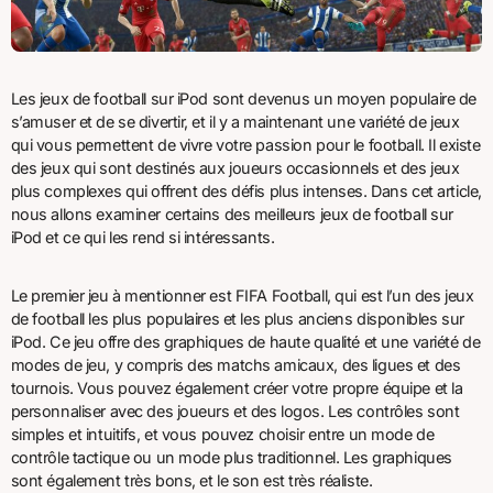
Les jeux de football sur iPod sont devenus un moyen populaire de
s’amuser et de se divertir, et il y a maintenant une variété de jeux
qui vous permettent de vivre votre passion pour le football. Il existe
des jeux qui sont destinés aux joueurs occasionnels et des jeux
plus complexes qui offrent des défis plus intenses. Dans cet article,
nous allons examiner certains des meilleurs jeux de football sur
iPod et ce qui les rend si intéressants.
Le premier jeu à mentionner est FIFA Football, qui est l’un des jeux
de football les plus populaires et les plus anciens disponibles sur
iPod. Ce jeu offre des graphiques de haute qualité et une variété de
modes de jeu, y compris des matchs amicaux, des ligues et des
tournois. Vous pouvez également créer votre propre équipe et la
personnaliser avec des joueurs et des logos. Les contrôles sont
simples et intuitifs, et vous pouvez choisir entre un mode de
contrôle tactique ou un mode plus traditionnel. Les graphiques
sont également très bons, et le son est très réaliste.