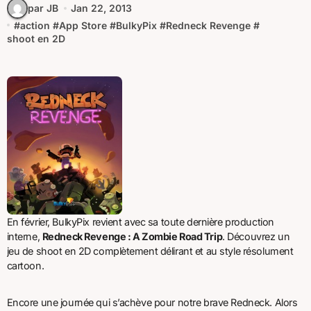
par JB
Jan 22, 2013
#
action
#
App Store
#
BulkyPix
#
Redneck Revenge
#
shoot en 2D
En février, BulkyPix revient avec sa toute dernière production
interne,
Redneck Revenge : A Zombie Road Trip
. Découvrez un
jeu de shoot en 2D complètement délirant et au style résolument
cartoon.
Encore une journée qui s’achève pour notre brave Redneck. Alors