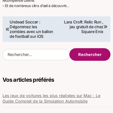
récompense Ultime.
– Et de nombreux clins d’œil à découvrir…
Navigation
Undead Soccer :
Lara Croft: Relic Run ,
Dégommez les
jeu gratuit de chez
de
zombies avec un ballon
Square Enix
de football sur iOS
l’article
R
e
c
h
e
Vos articles préférés
r
c
h
Les jeux de voitures les plus réalistes sur Mac : Le
e
Guide Complet de la Simulation Automobile
r
: