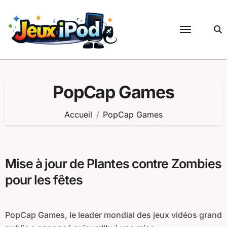
Passer
au
contenu
PopCap Games
Accueil
PopCap Games
Mise à jour de Plantes contre Zombies
pour les fêtes
PopCap Games, le leader mondial des jeux vidéos grand