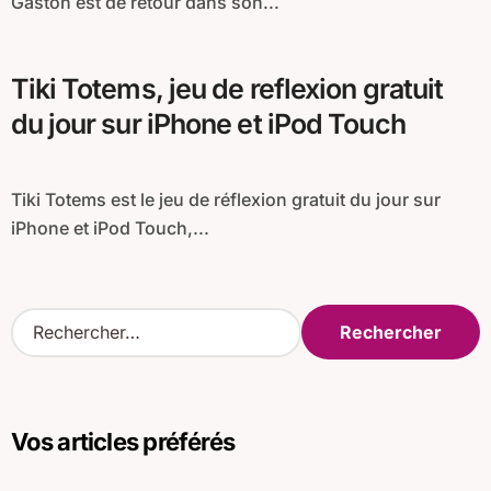
Gaston est de retour dans son...
Tiki Totems, jeu de reflexion gratuit
du jour sur iPhone et iPod Touch
Tiki Totems est le jeu de réflexion gratuit du jour sur
iPhone et iPod Touch,...
R
e
c
h
e
Vos articles préférés
r
c
h