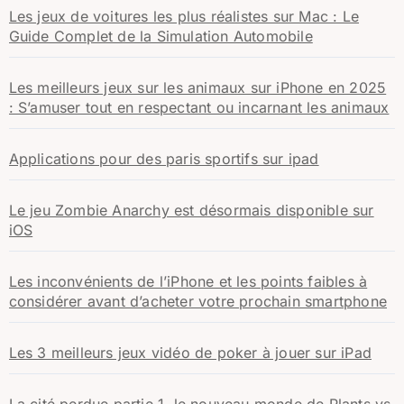
Les jeux de voitures les plus réalistes sur Mac : Le
e
Guide Complet de la Simulation Automobile
r
:
Les meilleurs jeux sur les animaux sur iPhone en 2025
: S’amuser tout en respectant ou incarnant les animaux
Applications pour des paris sportifs sur ipad
Le jeu Zombie Anarchy est désormais disponible sur
iOS
Les inconvénients de l’iPhone et les points faibles à
considérer avant d’acheter votre prochain smartphone
Les 3 meilleurs jeux vidéo de poker à jouer sur iPad