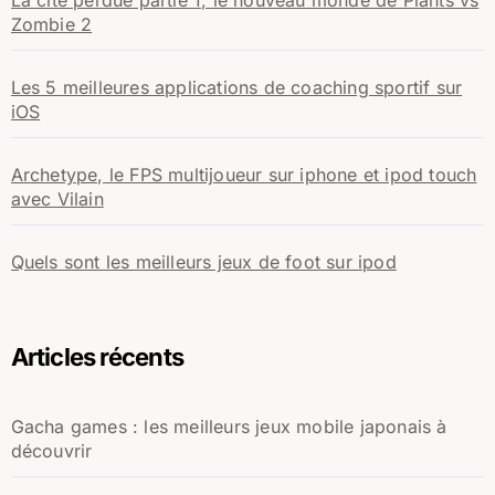
La cité perdue partie 1, le nouveau monde de Plants vs
Zombie 2
Les 5 meilleures applications de coaching sportif sur
iOS
Archetype, le FPS multijoueur sur iphone et ipod touch
avec Vilain
Quels sont les meilleurs jeux de foot sur ipod
Articles récents
Gacha games : les meilleurs jeux mobile japonais à
découvrir