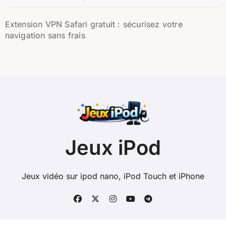
Extension VPN Safari gratuit : sécurisez votre
navigation sans frais
Jeux iPod
Jeux vidéo sur ipod nano, iPod Touch et iPhone